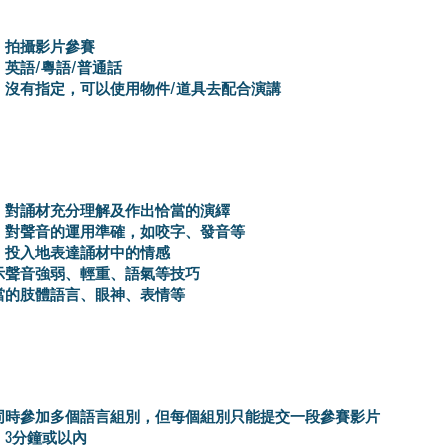
：拍攝影片參賽
英語/粵語/普通話
：沒有指定，可以使用物件/道具去配合演講
：對誦材充分理解及作出恰當的演繹
：對聲音的運用準確，如咬字、發音等
：投入地表達誦材中的情感
示聲音強弱、輕重、語氣等技巧
當的肢體語言、眼神、表情等
同時參加多個語言組別，但每個組別只能提交一段參賽影片
：3分鐘或以內