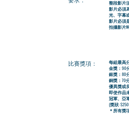
整段影片須
影片必須
光、字幕
影片必須
拍攝影片
比賽獎項：
每組最高
金獎：90
銀獎：80
銅獎：70
優異獎或良
即使作品
冠軍、亞
(獎狀: $2
＊所有獎