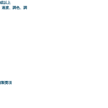
)或以上
、過渡、調色、調
精製獎項