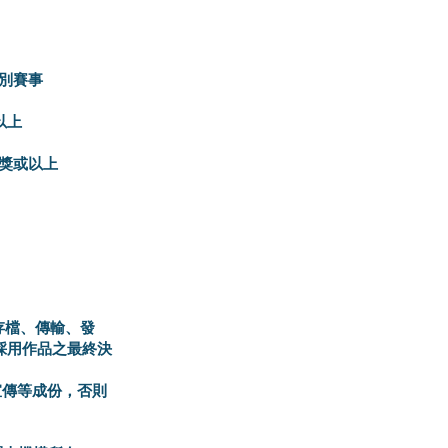
組別賽事
以上
獎或以上
存檔、傳輸、發
採用作品之最終決
宣傳等成份，否則