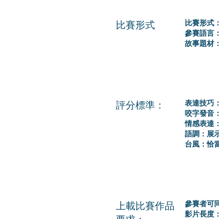
比賽形式
比賽形式
參賽語言：
故事題材
評分標準：
表達技巧
咬字發音
情感表達
語調：展
台風：恰
上載比賽作品
參賽者可
影片長度
要求：