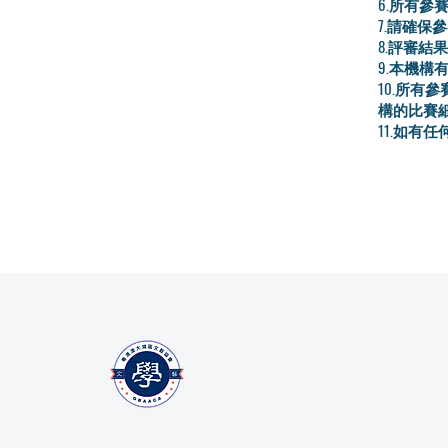
6.所有
7.請確
8.評審
9.本機
10.所
構的比賽
11.如有