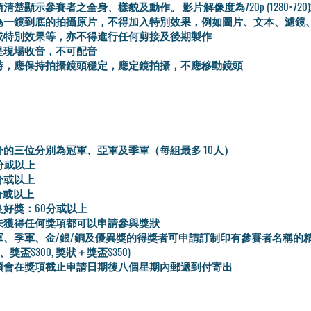
清楚顯示參賽者之全身、樣貌及動作。 影片解像度為720p (1280×720
為一鏡到底的拍攝原片，不得加入特別效果，例如圖片、文本、濾鏡
或特別效果等，亦不得進行任何剪接及後期製作
是現場收音，不可配音
時，應保持拍攝鏡頭穩定，應定鏡拍攝，不應移動鏡頭
分的三位分別為冠軍、亞軍及季軍（每組最多 10人）
分或以上
分或以上
分或以上
好獎：60分或以上
未獲得任何獎項都可以申請參與獎狀
軍、季軍、金/銀/銅及優異獎的得獎者可申請訂制印有參賽者名稱的
50、獎盃$300, 獎狀＋獎盃$350)
項會在獎項截止申請日期後八個星期內郵遞到付寄出