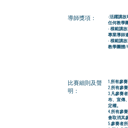
導師獎項：
-活躍講故
任何教學團
- 模範講
專業導師
- 模範講
教學團體
比賽細則及聲
1.所有
2.所有
明：
3.凡參
布、宣傳
定權。
4.所有
會取消其
5.參賽