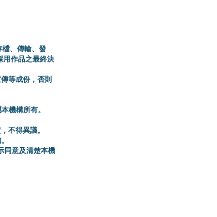
存檔、傳輸、發
採用作品之最終決
宣傳等成份，否則
屬本機構所有。
定，不得異議。
知。
示同意及清楚本機