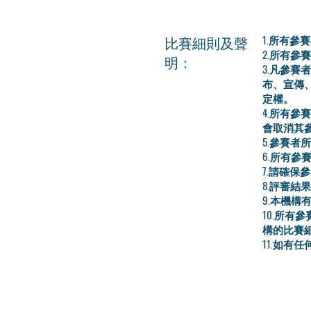
比賽細則及聲
1.所有
2.所有
明：
3.凡參
布、宣傳
定權。
4.所有
會取消其
5.參賽
6.所有
7.請確
8.評審
9.本機
10.所
構的比賽
11.如有