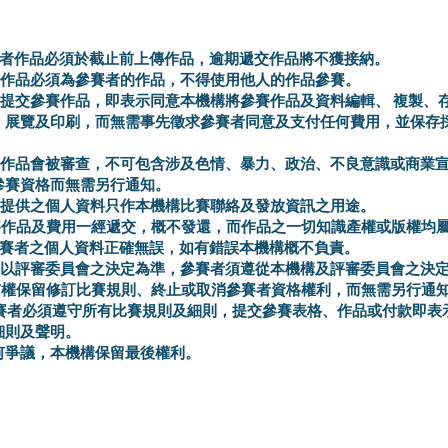
參賽者作品必須於截止前上傳作品，逾期遞交作品將不獲接納。
參賽作品必須為參賽者的作品，不得使用他人的作品參賽。
賽者提交參賽作品，即表示同意本機構將參賽作品及資料編輯、 複製、
、展覽及印刷，而無需事先徵求參賽者同意及支付任何費用，並保存
參賽作品會被審查，不可包含涉及色情、暴力、政治、不良意識或商業
參賽資格而無需另行通知。
者所提供之個人資料只作本機構比賽聯絡及發放資訊之用途。
參賽作品及費用一經遞交，概不發還，而作品之一切知識產權或版權均
保參賽者之個人資料正確無誤，如有錯誤本機構概不負責。
結果以評審委員會之決定為準，參賽者須遵從本機構及評審委員會之決
構有權保留修訂比賽規則、終止或取消參賽者資格權利，而無需另行通
有參賽者必須遵守所有比賽規則及細則，提交參賽表格、作品或付款即表
細則及聲明。
任何爭議，本機構保留最後權利。