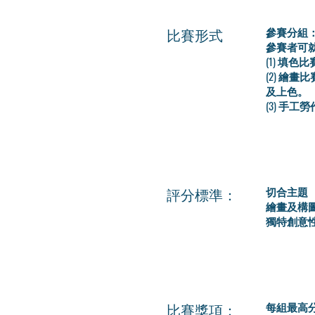
比賽形式
參賽分組：
參賽者可
(1) 填
(2) 繪
及上色。
(3) 手
評分標準：
切合主題
繪畫及構
獨特創意
比賽獎項：
每組最高