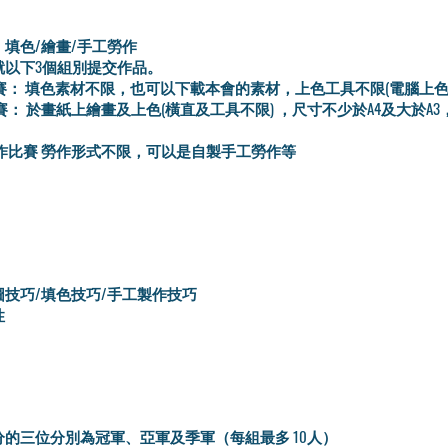
填色/繪畫/手工勞作
就以下3個組別提交作品。
色比賽： 填色素材不限，也可以下載本會的素材，上色工具不限(電腦上色
畫比賽： 於畫紙上繪畫及上色(橫直及工具不限) ，尺寸不少於A4及大於A
工勞作比賽 勞作形式不限，可以是自製手工勞作等
圖技巧/填色技巧/手工製作技巧
性
分的三位分別為冠軍、亞軍及季軍（每組最多 10人）