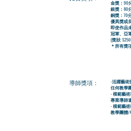
金獎：90
銀獎：80
銅獎：70
優異獎或良
即使作品
冠軍、亞
(獎狀: $2
＊所有獎
導師獎項：
-活躍藝術
任何教學團
- 模範藝
專業導師
- 模範藝
教學團體