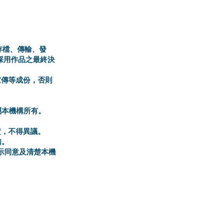
存檔、傳輸、發
採用作品之最終決
宣傳等成份，否則
屬本機構所有。
定，不得異議。
知。
示同意及清楚本機