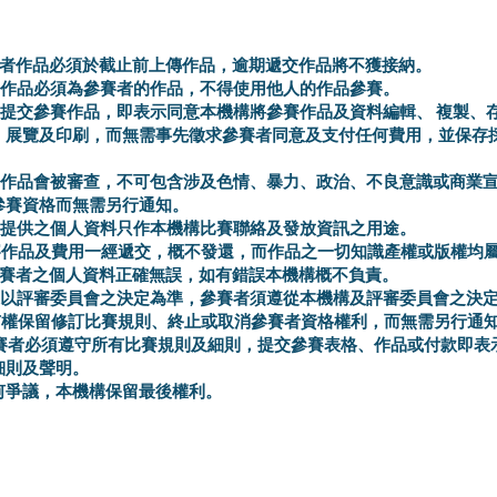
參賽者作品必須於截止前上傳作品，逾期遞交作品將不獲接納。
參賽作品必須為參賽者的作品，不得使用他人的作品參賽。
賽者提交參賽作品，即表示同意本機構將參賽作品及資料編輯、 複製、
、展覽及印刷，而無需事先徵求參賽者同意及支付任何費用，並保存
參賽作品會被審查，不可包含涉及色情、暴力、政治、不良意識或商業
參賽資格而無需另行通知。
者所提供之個人資料只作本機構比賽聯絡及發放資訊之用途。
參賽作品及費用一經遞交，概不發還，而作品之一切知識產權或版權均
保參賽者之個人資料正確無誤，如有錯誤本機構概不負責。
結果以評審委員會之決定為準，參賽者須遵從本機構及評審委員會之決
構有權保留修訂比賽規則、終止或取消參賽者資格權利，而無需另行通
有參賽者必須遵守所有比賽規則及細則，提交參賽表格、作品或付款即表
細則及聲明。
任何爭議，本機構保留最後權利。