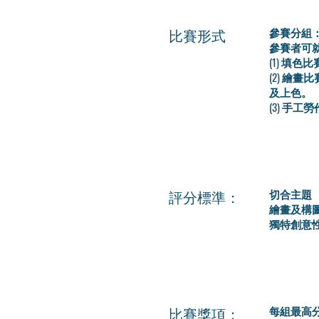
比賽形式
參賽分組：
參賽者可
(1) 填
(2) 繪
及上色。
(3) 手
評分標準：
切合主題
繪畫及構
獨特創意
比賽獎項：
每組最高