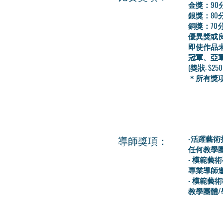
金獎：90
銀獎：80
銅獎：70
優異獎或良
即使作品
冠軍、亞
(獎狀: $2
＊所有獎
導師獎項：
-活躍藝術
任何教學團
- 模範藝
專業導師
- 模範藝
教學團體