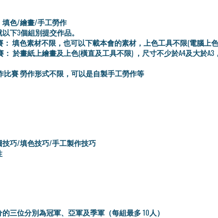
填色/繪畫/手工勞作
就以下3個組別提交作品。
色比賽： 填色素材不限，也可以下載本會的素材，上色工具不限(電腦上色
畫比賽： 於畫紙上繪畫及上色(橫直及工具不限) ，尺寸不少於A4及大於A
工勞作比賽 勞作形式不限，可以是自製手工勞作等
圖技巧/填色技巧/手工製作技巧
性
分的三位分別為冠軍、亞軍及季軍（每組最多 10人）