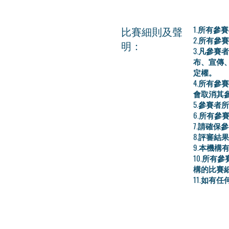
比賽細則及聲
1.所有
2.所有
明：
3.凡參
布、宣傳
定權。
4.所有
會取消其
5.參賽
6.所有
7.請確
8.評審
9.本機
10.所
構的比賽
11.如有