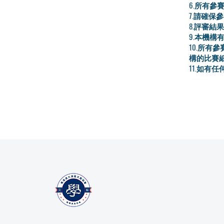
6.所有
7.請確
8.評審
9.本機
10.所
構的比賽
11.如有