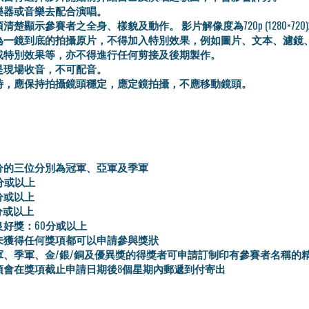
樂器或音樂去配合演唱。
清楚顯示參賽者之全身、樣貌及動作。 影片解像度為720p (1280×720
為一鏡到底的拍攝原片，不得加入特別效果，例如圖片、文本、濾鏡
或特別效果等，亦不得進行任何剪接及後期製作。
是現場收音，不可配音。
時，應保持拍攝鏡頭穩定，應定鏡拍攝，不應移動鏡頭。
分的三位分別為冠軍、亞軍及季軍
分或以上
分或以上
分或以上
好獎：60分或以上
未獲得任何獎項都可以申請參與獎狀
軍、季軍、金/銀/銅及優異獎的得獎者可申請訂制印有參賽者名稱的
項會在獎項截止申請日期後8個星期內郵遞到付寄出