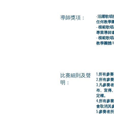
導師獎項：
-活躍歌唱
任何教學團
- 模範歌
專業導師
- 模範歌
教學團體
比賽細則及聲
1.所有
2.所有
明：
3.凡參
布、宣傳
定權。
4.所有
會取消其
5.參賽