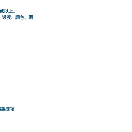
)或以上。
、過渡、調色、調
精製獎項