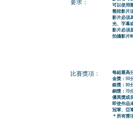
要求：
可以使用
整段影片須
影片必須
光、字幕
影片必須
拍攝影片
比賽獎項：
每組最高
金獎：90
銀獎：80
銅獎：70
優異獎或良
即使作品
冠軍、亞
＊所有獎