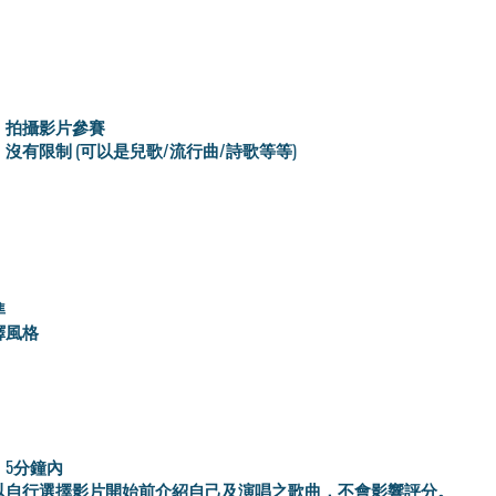
：拍攝影片參賽
沒有限制 (可以是兒歌/流行曲/詩歌等等)
準
繹風格
：5分鐘內
以自行選擇影片開始前介紹自己及演唱之歌曲，不會影響評分。