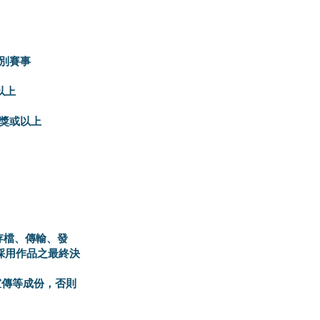
組別賽事
以上
獎或以上
存檔、傳輸、發
採用作品之最終決
宣傳等成份，否則