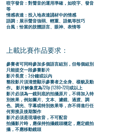
咬字發音：對聲音的運用準確，如咬字、發音
等
情感表達：投入地表達誦材中的情感
語調：展示聲音強弱、輕重、語氣等技巧
台風：恰當的肢體語言、眼神、表情等
上載比賽作品要求：
參賽者可同時參加多個語言組別，但每個組別
只能提交一段參賽影片
影片長度：3分鐘或以內
整段影片須清楚顯示參賽者之全身、樣貌及動
作。 影片解像度為720p (1280×720)或以上
影片必須為一鏡到底的拍攝原片，不得加入特
別效果，例如圖片、文本、濾鏡、過渡、調
色、調光、字幕或特別效果等，亦不得進行任
何剪接及後期製作
影片必須是現場收音，不可配音
拍攝影片時，應保持拍攝鏡頭穩定，應定鏡拍
攝，不應移動鏡頭