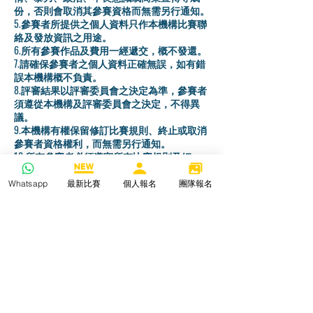
份，否則會取消其參賽資格而無需另行通知。
5.參賽者所提供之個人資料只作本機構比賽聯
絡及發放資訊之用途。
6.所有參賽作品及費用一經遞交，概不發還。
7.請確保參賽者之個人資料正確無誤，如有錯
誤本機構概不負責。
8.評審結果以評審委員會之決定為準，參賽者
須遵從本機構及評審委員會之決定，不得異
議。
9.本機構有權保留修訂比賽規則、終止或取消
參賽者資格權利，而無需另行通知。
10.所有參賽者必須遵守所有比賽規則及細
則，提交參賽表格、作品或付款即表示同意及
清楚本機構的比賽細則及聲明。
Whatsapp
最新比賽
個人報名
團隊報名
11.如有任何爭議，本機構保留最後權利。