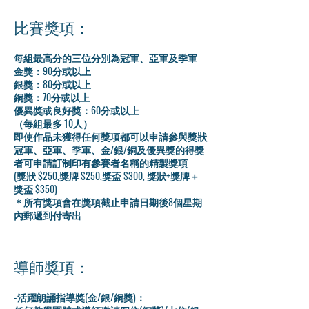
比賽獎項：
每組最高分的三位分別為冠軍、亞軍及季軍
金獎：90分或以上
銀獎：80分或以上
銅獎：70分或以上
優異獎或良好獎：60分或以上
（每組最多 10人）
即使作品未獲得任何獎項都可以申請參與獎狀
冠軍、亞軍、季軍、金/銀/銅及優異獎的得獎
者可申請訂制印有參賽者名稱的精製獎項
​(獎狀 $250,獎牌 $250,獎盃 $300, 獎狀+獎牌＋
獎盃 $350)
＊所有獎項會在獎項截止申請日期後8個星期
內郵遞到付寄出
導師獎項：
-活躍朗誦指導獎(金/銀/銅獎)：