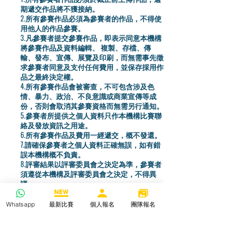
期遞交作品將不獲接納。
2.所有參賽作品必須為參賽者的作品，不得使
用他人的作品參賽。
3.凡參賽者提交參賽作品，即表示同意本機構
將參賽作品及資料編輯、 複製、存檔、傳
輸、發布、宣傳、展覽及印刷，而無需事先徵
求參賽者同意及支付任何費用，並保存採用作
品之最終決定權。
4.所有參賽作品會被審查，不可包含涉及色
情、暴力、政治、不良意識或商業宣傳等成
份，否則會取消其參賽資格而無需另行通知。
5.參賽者所提供之個人資料只作本機構比賽聯
絡及發放資訊之用途。
6.所有參賽作品及費用一經遞交，概不發還。
7.請確保參賽者之個人資料正確無誤，如有錯
誤本機構概不負責。
8.評審結果以評審委員會之決定為準，參賽者
須遵從本機構及評審委員會之決定，不得異
議。
9.本機構有權保留修訂比賽規則、終止或取消
參賽者資格權利，而無需另行通知。
Whatsapp
最新比賽
個人報名
團隊報名
10.所有參賽者必須遵守所有比賽規則及細
則，提交參賽表格、作品或付款即表示同意及