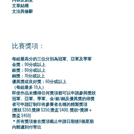
文章結構
​文法與修辭
比賽獎項：
每組最高分的三位分別為冠軍、亞軍及季軍
金獎：90分或以上
銀獎：80分或以上
銅獎：70分或以上
優異獎或良好獎：60分或以上
（每組最多 10人）
即使作品未獲得任何獎項都可以申請參與獎狀
冠軍、亞軍、季軍、金/銀/銅及優異獎的得獎
者可申請訂制印有參賽者名稱的精製獎項
​(獎狀 $350,獎牌 $350,獎盃 $400, 獎狀+獎牌＋
獎盃 $450)
＊所有獎項會在獎項截止申請日期後8個星期
內郵遞到付寄出