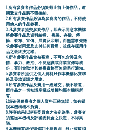
1.所有參賽者作品必須於截止前上傳作品，逾
期遞交作品將不獲接納。
2.所有參賽作品必須為參賽者的作品，不得使
用他人的作品參賽。
3.凡參賽者提交參賽作品，即表示同意本機構
將參賽作品及資料編輯、 複製、存檔、傳
輸、發布、宣傳、展覽及印刷，而無需事先徵
求參賽者同意及支付任何費用，並保存採用作
品之最終決定權。
4.所有參賽作品會被審查，不可包含涉及色
情、暴力、政治、不良意識或商業宣傳等成
份，否則會取消其參賽資格而無需另行通知。
5.參賽者所提供之個人資料只作本機構比賽聯
絡及發放資訊之用途。
6.所有參賽作品及費用一經遞交，概不發還，
而作品之一切知識產權或版權均屬本機構所
有。
7.請確保參賽者之個人資料正確無誤，如有錯
誤本機構概不負責。
8.評審結果以評審委員會之決定為準，參賽者
須遵從本機構及評審委員會之決定，不得異
議。
9.本機構有權保留修訂比賽規則、終止或取消